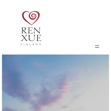
Siirry
sisältöön