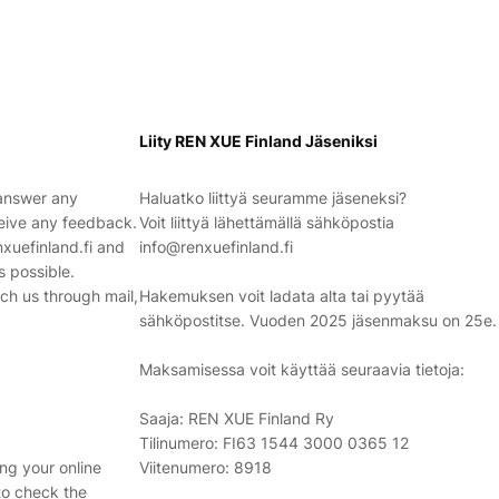
Liity REN XUE Finland Jäseniksi
 answer any
Haluatko liittyä seuramme jäseneksi?
eive any feedback.
Voit liittyä lähettämällä sähköpostia
xuefinland.fi and
info@renxuefinland.fi
s possible.
ach us through mail,
Hakemuksen voit ladata alta tai pyytää
sähköpostitse. Vuoden 2025 jäsenmaksu on 25e.
Maksamisessa voit käyttää seuraavia tietoja:
Saaja: REN XUE Finland Ry
Tilinumero: FI63 1544 3000 0365 12
ing your online
Viitenumero: 8918
to check the