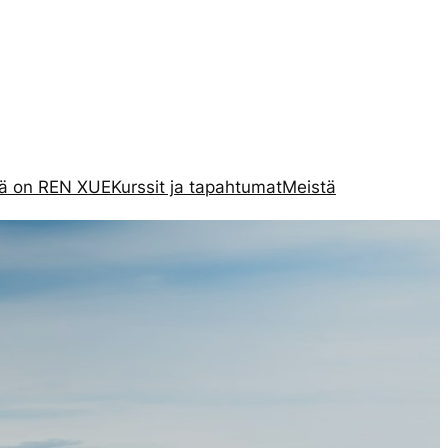
tä on REN XUE
Kurssit ja tapahtumat
Meistä