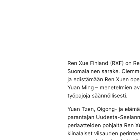
Ren Xue Finland (RXF) on Ren
Suomalainen sarake. Olemm
ja edistämään Ren Xuen ope
Yuan Ming – menetelmien avul
työpajoja säännöllisesti.
Yuan Tzen, Qigong- ja elämän
parantajan Uudesta-Seelann
periaatteiden pohjalta Ren X
kiinalaiset viisauden perintee