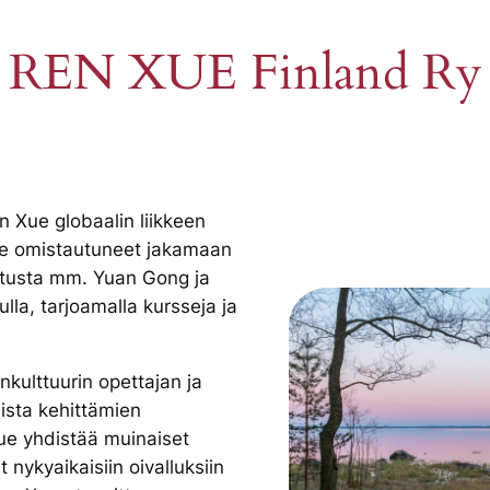
REN XUE Finland Ry
 Xue globaalin liikkeen
e omistautuneet jakamaan
tusta mm. Yuan Gong ja
la, tarjoamalla kursseja ja
kulttuurin opettajan ja
ista kehittämien
ue yhdistää muinaiset
t nykyaikaisiin oivalluksiin