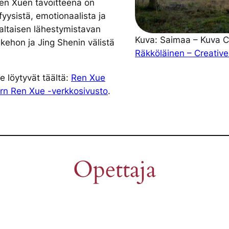
 Ren Xuen tavoitteena on
yysistä, emotionaalista ja
altaisen lähestymistavan
Kuva: Saimaa – Kuva C
 kehon ja Jing Shenin välistä
Räkköläinen – Creati
 löytyvät täältä:
Ren Xue
rn Ren Xue -verkkosivusto
.
Opettaja