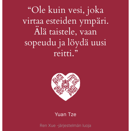
“Ole kuin vesi, joka
virtaa esteiden ympäri.
Älä taistele, vaan
sopeudu ja löydä uusi
reitti.”
Yuan Tze
Ren Xue -järjestelmän luoja