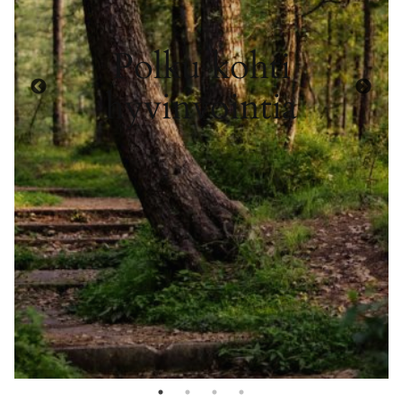
Polku kohti
hyvinvointia