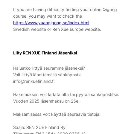
If you are having difficulty finding your online Qigong
course, you may want to check the
https://www.yuanqigong.se/index.html
Swedish website or Ren Xue Europe website.
Liity REN XUE Finland Jäseniksi
Haluatko liittyä seuramme jäseneksi?
Voit liittyä lähettämällä sähköpostia
info@renxuefinland.fi
Hakemuksen voit ladata alta tai pyytää sähköpostitse.
Vuoden 2025 jäsenmaksu on 25e.
Maksamisessa voit käyttää seuraavia tietoja:
Saaja: REN XUE Finland Ry
Tilinumero: FI63 1544 3000 0365 12