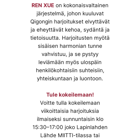
REN XUE
on kokonaisvaltainen
järjestelmä, johon kuuluvat
Qigongin harjoitukset elvyttävät
ja eheyttävät kehoa, sydäntä ja
tietoisuutta. Harjoitusten myötä
sisäisen harmonian tunne
vahvistuu, ja se pystyy
leviämään myös ulospäin
henkilökohtaisiin suhteisiin,
yhteiskuntaan ja luontoon.
Tule kokeilemaan!
Voitte tulla kokeilemaan
viikoittaisia harjoituksia
ilmaiseksi sunnuntaisin klo
15:30–17:00 joko Lapinlahden
Lähde MIITTI-tilassa tai