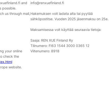
xuefinland.fi and
info@renxuefinland.fi
s possible.
ach us through mail,
Hakemuksen voit ladata alta tai pyytää
sähköpostitse. Vuoden 2025 jäsenmaksu on 25e.
Maksamisessa voit käyttää seuraavia tietoja:
Saaja: REN XUE Finland Ry
Tilinumero: FI63 1544 3000 0365 12
ing your online
Viitenumero: 8918
to check the
dex.html
rope website.