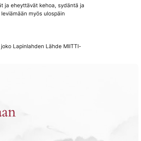
ät ja eheyttävät kehoa, sydäntä ja
yy leviämään myös ulospäin
00 joko Lapinlahden Lähde MIITTI-
aan