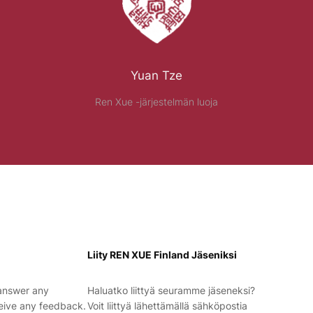
Yuan Tze
Ren Xue -järjestelmän luoja
Liity REN XUE Finland Jäseniksi
 answer any
Haluatko liittyä seuramme jäseneksi?
eive any feedback.
Voit liittyä lähettämällä sähköpostia