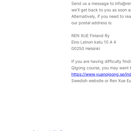
Send us a message to info@ren
we’ll get back to you as soon a
Alternatively, if you need to re
our postal address is:
REN XUE Finland Ry
Eino Leinon katu 10 A 4
00250 Helsinki
If you are having difficulty find
Qigong course, you may want 
https://www.yuanqigong.se/in
Swedish website or Ren Xue Eu