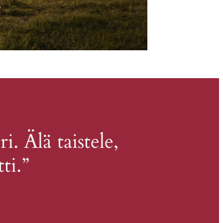
. Älä taistele,
ti.”