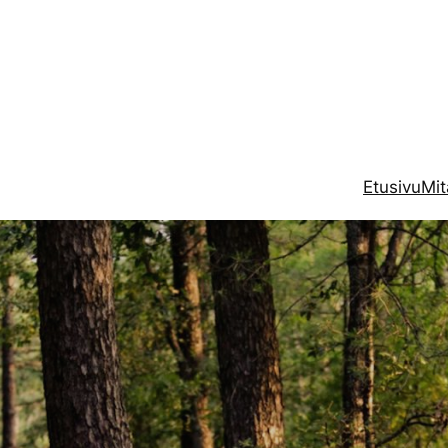
Etusivu
Mi
Qigong &