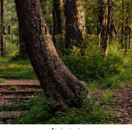
Meditation
Master Class
with Norberto
Rodrigues
June 19–23, 2026
Read more