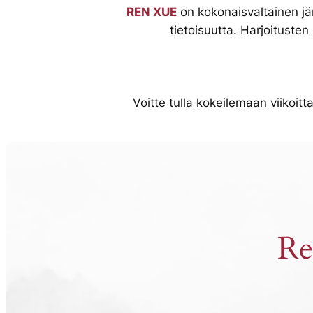
REN XUE
on kokonaisvaltainen jär
tietoisuutta. Harjoituste
Voitte tulla kokeilemaan viikoit
Re