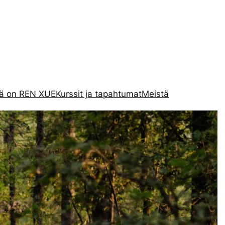
tä on REN XUE
Kurssit ja tapahtumat
Meistä