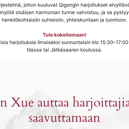
jestelmä, johon kuuluvat Qigongin harjoitukset elvyttäv
n myötä sisäisen harmonian tunne vahvistuu, ja se pyst
henkilökohtaisiin suhteisiin, yhteiskuntaan ja luontoon.
Tule kokeilemaan!
taisia harjoituksia ilmaiseksi sunnuntaisin klo 15:30–17:
tilassa tai Jätkäsaaren koulussa.
n Xue auttaa harjoittaji
saavuttamaan